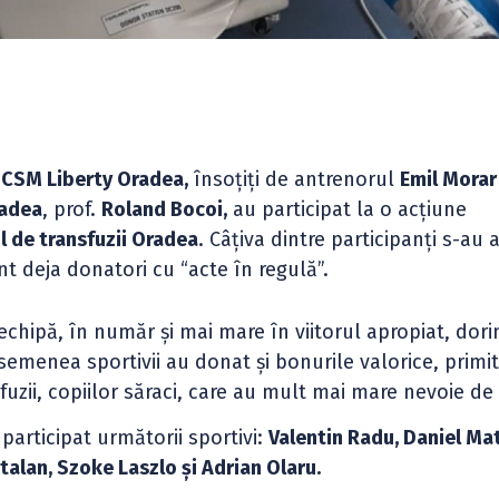
a
CSM Liberty Oradea,
însoțiți de antrenorul
Emil Morar
radea
, prof.
Roland Bocoi,
au participat la o acțiune
l de transfuzii Oradea
. Câțiva dintre participanți s-au a
nt deja donatori cu “acte în regulă”.
 echipă, în număr și mai mare în viitorul apropiat, dori
semenea sportivii au donat și bonurile valorice, primit
uzii, copiilor săraci, care au mult mai mare nevoie de 
articipat următorii sportivi:
Valentin Radu, Daniel Mat
talan, Szoke Laszlo și Adrian Olaru.