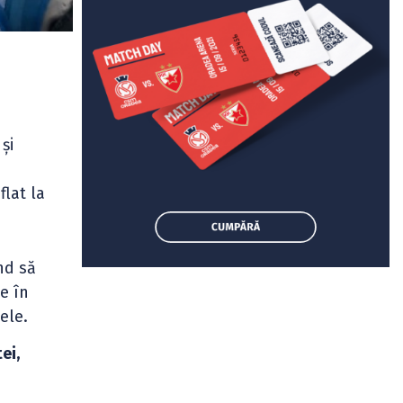
și
flat la
nd să
e în
ele.
ei,