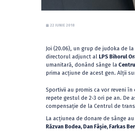
22 IUNIE 2018
Joi (20.06), un grup de judoka de l
directorul adjunct al
LPS Bihorul O
umanitară, donând sânge la
Centru
prima acțiune de acest gen. Alții su
Sportivii au promis ca vor reveni în
repete gestul de 2-3 ori pe an. De a
compensație de la Centrul de transf
La acțiunea de donare de sânge au p
Răzvan Bodea, Dan Fâșie, Farkas Ber