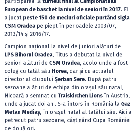
participarea la
turneul final al Campionatului
European de baschet la nivel de seniori în 2017
. El
a jucat
peste 150 de meciuri oficiale purtând sigla
CSM Oradea
pe piept în perioadele 2003/07,
2013/14 și 2016/17.
Campion național la nivel de juniori alături de
LPS Bihorul Oradea
, Titus a debutat la nivel de
seniori alături de
CSM Oradea
, acolo unde a fost
coleg cu tatăl său
Horea,
dar și cu actualul
director al clubului
Șerban Sere
. După patru
sezoane alături de echipa din orașul său natal,
Nicoară a semnat cu
Traiskirchen Lions
în Austria,
unde a jucat doi ani. S-a întors în România la
Gaz
Metan Mediaș
, în orașul natal al tatălui său. Aici a
petrecut patru sezoane, câștigând Cupa României
de două ori.