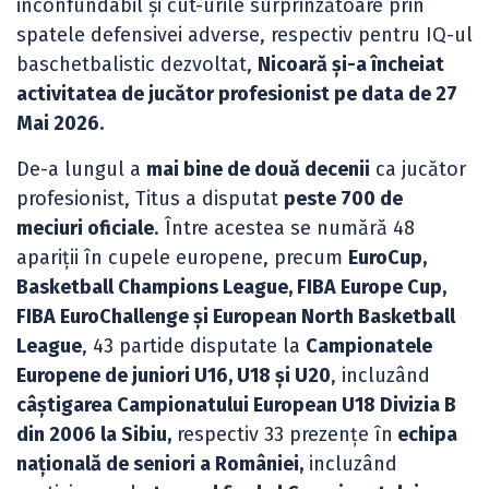
inconfundabil și cut-urile surprinzătoare prin
spatele defensivei adverse, respectiv pentru IQ-ul
baschetbalistic dezvoltat,
Nicoară și-a încheiat
activitatea de jucător profesionist pe data de 27
Mai 2026.
De-a lungul a
mai bine de două decenii
ca jucător
profesionist, Titus a disputat
peste 700 de
meciuri oficiale
. Între acestea se numără 48
apariții în cupele europene, precum
EuroCup,
Basketball Champions League, FIBA Europe Cup,
FIBA EuroChallenge și European North Basketball
League
, 43 partide disputate la
Campionatele
Europene de juniori U16, U18 și U20
, incluzând
câștigarea Campionatului European U18 Divizia B
din 2006 la Sibiu,
respectiv 33 prezențe în
echipa
națională de seniori a României,
incluzând