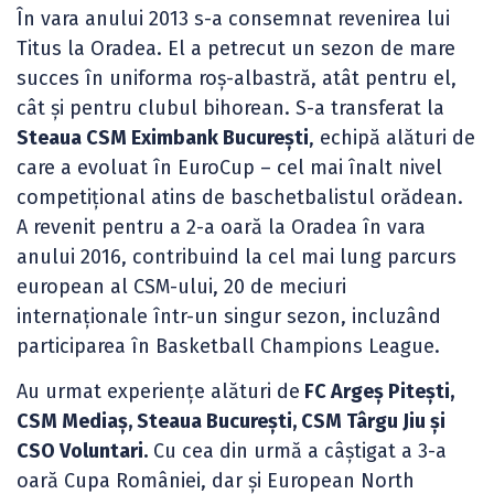
În vara anului 2013 s-a consemnat revenirea lui
Titus la Oradea. El a petrecut un sezon de mare
succes în uniforma roș-albastră, atât pentru el,
cât și pentru clubul bihorean. S-a transferat la
Steaua CSM Eximbank București
, echipă alături de
care a evoluat în EuroCup – cel mai înalt nivel
competițional atins de baschetbalistul orădean.
A revenit pentru a 2-a oară la Oradea în vara
anului 2016, contribuind la cel mai lung parcurs
european al CSM-ului, 20 de meciuri
internaționale într-un singur sezon, incluzând
participarea în Basketball Champions League.
Au urmat experiențe alături de
FC Argeș Pitești,
CSM Mediaș, Steaua București, CSM Târgu Jiu și
CSO Voluntari.
Cu cea din urmă a câștigat a 3-a
oară Cupa României, dar și European North