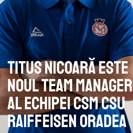
Titus Nicoară este
noul team manager
al echipei CSM CSU
Raiffeisen Oradea