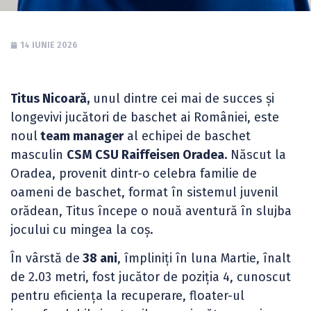
14 IUNIE 2026
Titus Nicoară,
unul dintre cei mai de succes și
longevivi jucători de baschet ai României, este
noul
team manager
al echipei de baschet
masculin
CSM CSU Raiffeisen Oradea.
Născut la
Oradea, provenit dintr-o celebra familie de
oameni de baschet, format în sistemul juvenil
orădean, Titus începe o nouă aventură în slujba
jocului cu mingea la coș.
În vârstă de
38 ani
, împliniți în luna Martie, înalt
de 2.03 metri, fost jucător de poziția 4, cunoscut
pentru eficiența la recuperare, floater-ul