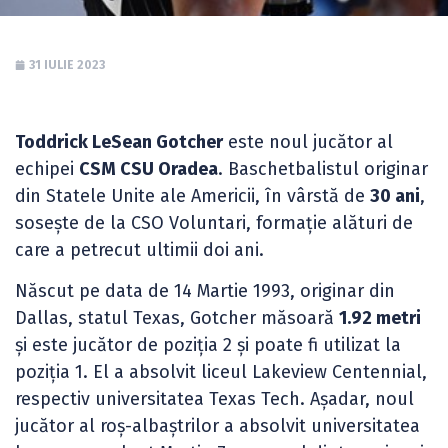
31 IULIE 2023
Toddrick LeSean Gotcher
este noul jucător al
echipei
CSM CSU Oradea
. Baschetbalistul originar
din Statele Unite ale Americii, în vârstă de
30 ani
,
sosește de la CSO Voluntari, formație alături de
care a petrecut ultimii doi ani.
Născut pe data de 14 Martie 1993, originar din
Dallas, statul Texas, Gotcher măsoară
1.92 metri
și este jucător de poziția 2 și poate fi utilizat la
poziția 1. El a absolvit liceul Lakeview Centennial,
respectiv universitatea Texas Tech. Așadar, noul
jucător al roș-albaștrilor a absolvit universitatea