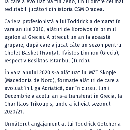
la care a evoluat Martin Zeno, unul dintre cei mai
redutabili jucători din istoria CSM Oradea.
Cariera profesionistă a lui Toddrick a demarat în
vara anului 2016, alături de Koroivos în primul
eșalon al Greciei. A ptrecut un an la această
grupare, după care a jucat câte un sezon pentru
Cholet Basket (Franța), Ifaistos Limnou (Grecia),
respectiv Besiktas Istanbul (Turcia).
În vara anului 2020 s-a alăturat lui MZT Skopje
(Macedonia de Nord), formație alături de care a
evoluat în Liga Adriatică, dar în cursul lunii
Decembrie a acelui an s-a transferat în Grecia, la
Charillaos Trikoupis, unde a îcheiat sezonul
2020/21.
Următorul angajament al lui Toddrick Gotcher a