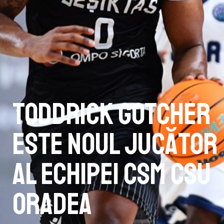
Toddrick Gotcher
este noul jucător
al echipei CSM CSU
Oradea