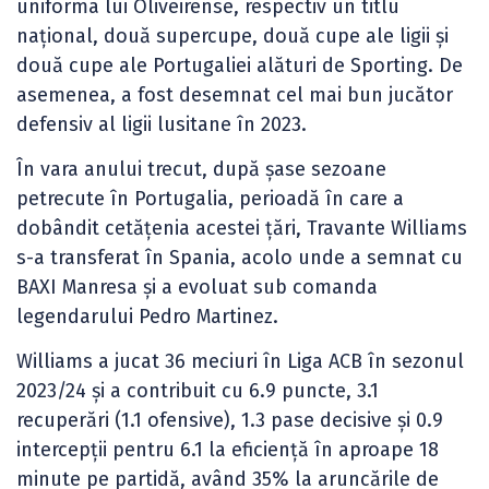
uniforma lui Oliveirense, respectiv un titlu
național, două supercupe, două cupe ale ligii și
două cupe ale Portugaliei alături de Sporting. De
asemenea, a fost desemnat cel mai bun jucător
defensiv al ligii lusitane în 2023.
În vara anului trecut, după șase sezoane
petrecute în Portugalia, perioadă în care a
dobândit cetățenia acestei țări, Travante Williams
s-a transferat în Spania, acolo unde a semnat cu
BAXI Manresa și a evoluat sub comanda
legendarului Pedro Martinez.
Williams a jucat 36 meciuri în Liga ACB în sezonul
2023/24 și a contribuit cu 6.9 puncte, 3.1
recuperări (1.1 ofensive), 1.3 pase decisive și 0.9
intercepții pentru 6.1 la eficiență în aproape 18
minute pe partidă, având 35% la aruncările de