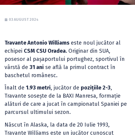
03 AUGUST 2024
Travante Antonio Williams
este noul jucător al
echipei
CSM CSU Oradea.
Originar din SUA,
posesor al pașaportului portughez, sportivul în
vârstă de
31 ani
se află la primul contract în
baschetul românesc.
Înalt de
1.93 metri
, jucător de
pozițiile 2-3
,
Travante sosește de la BAXI Manresa, formație
alături de care a jucat în campionatul Spaniei pe
parcursul ultimului sezon.
Născut în Alaska, la data de 20 Iulie 1993,
Travante Williams este un jucător cunoscut