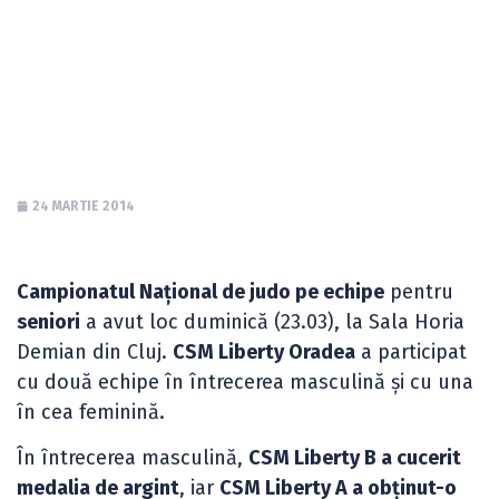
judo pe echipe de
la Cluj
24 MARTIE 2014
Campionatul Național de judo pe echipe
pentru
seniori
a avut loc duminică (23.03), la Sala Horia
Demian din Cluj.
CSM Liberty Oradea
a participat
cu două echipe în întrecerea masculină și cu una
în cea feminină.
În întrecerea masculină,
CSM Liberty B a cucerit
medalia de argint
, iar
CSM Liberty A a obținut-o