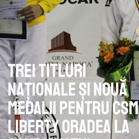
Trei titluri
naționale și nouă
medalii pentru CSM
Liberty Oradea la