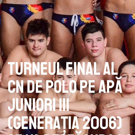
Turneul final al
CN de polo pe apă
Juniori III
(generația 2006)