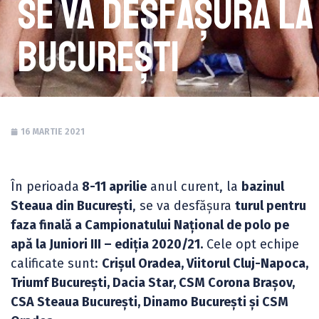
se va desfășura la
București
16 MARTIE 2021
În perioada
8-11 aprilie
anul curent, la
bazinul
Steaua din București
, se va desfășura
turul pentru
faza finală a Campionatului Național de polo pe
apă la Juniori III – ediția 2020/21.
Cele opt echipe
calificate sunt:
Crișul Oradea, Viitorul Cluj-Napoca,
Triumf București, Dacia Star, CSM Corona Brașov,
CSA Steaua București, Dinamo București și CSM