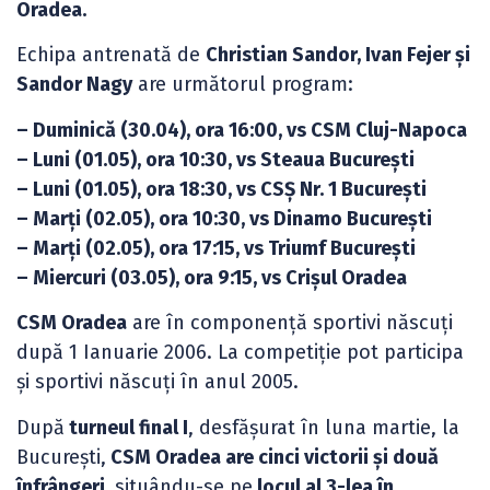
Oradea.
Echipa antrenată de
Christian Sandor, Ivan Fejer și
Sandor Nagy
are următorul program:
– Duminică (30.04), ora 16:00, vs CSM Cluj-Napoca
– Luni (01.05), ora 10:30, vs Steaua București
– Luni (01.05), ora 18:30, vs CSȘ Nr. 1 București
– Marți (02.05), ora 10:30, vs Dinamo București
– Marți (02.05), ora 17:15, vs Triumf București
– Miercuri (03.05), ora 9:15, vs Crișul Oradea
CSM Oradea
are în componență sportivi născuți
după 1 Ianuarie 2006. La competiție pot participa
și sportivi născuți în anul 2005.
După
turneul final I
, desfășurat în luna martie, la
București,
CSM Oradea are cinci victorii și două
înfrângeri,
situându-se pe
locul al 3-lea în