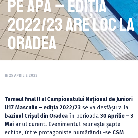
pe apă – ediția
2022/23 are loc la
Oradea
25 APRILIE 2023
Turneul final II al Campionatului Național de Juniori
U17 Masculin – ediția 2022/23
se va desfășura la
bazinul Crișul din Oradea
în perioada
30 Aprilie – 3
Mai
anul curent. Evenimentul reunește șapte
echipe, între protagoniste numărându-se
CSM