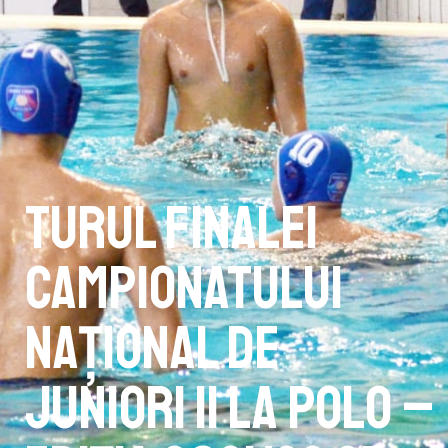
Turul Finalei
Campionatului
Național de
Juniori II la polo –