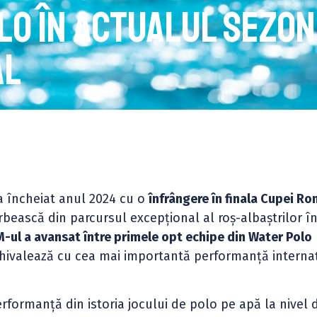
olo în actualul sezon
al
 încheiat anul 2024 cu o
înfrângere în finala Cupei Ro
rbească din parcursul excepțional al roș-albaștrilor î
-ul a avansat între primele opt echipe din Water Polo
chivalează cu cea mai importantă performanță interna
formanță din istoria jocului de polo pe apă la nivel 