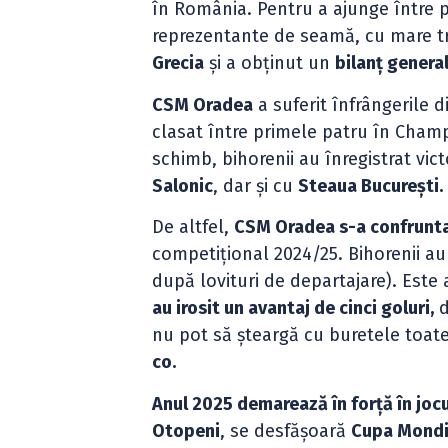
în România. Pentru a ajunge între 
reprezentante de seamă, cu mare tra
Grecia
și a obținut un
bilanț general 
CSM Oradea
a suferit înfrângerile 
clasat între primele patru în Champi
schimb, bihorenii au înregistrat vict
Salonic
, dar și cu
Steaua București.
De altfel,
CSM Oradea s-a confruntat
competițional 2024/25. Bihorenii au 
după lovituri de departajare). Este
au irosit un avantaj de cinci goluri,
d
nu pot să șteargă cu buretele toat
co.
Anul 2025 demarează în forță în joc
Otopeni
, se desfășoară
Cupa Mondi