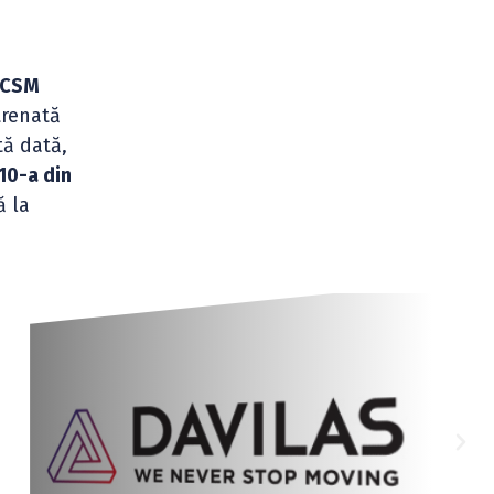
u CSM
trenată
tă dată,
10-a din
ă la