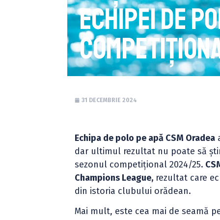
echipei de p
competițion
31 DECEMBRIE 2024
Echipa de polo pe apă CSM Oradea
a
dar ultimul rezultat nu poate să ști
sezonul competițional 2024/25.
CSM
Champions League,
rezultat care e
din istoria clubului orădean.
Mai mult, este cea mai de seamă per