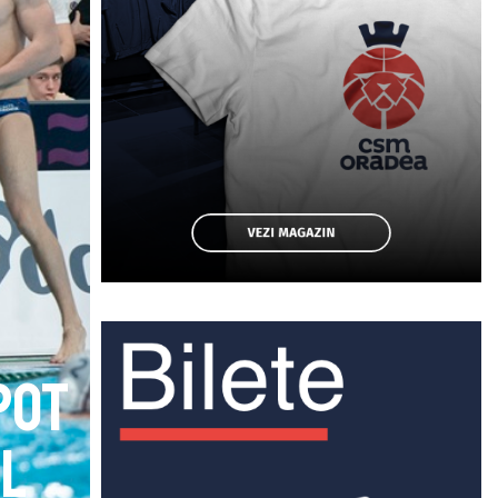
pot
l