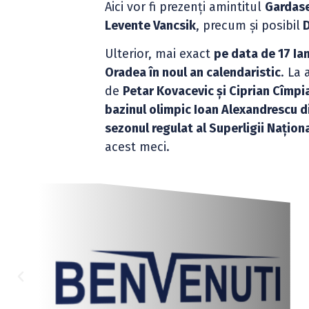
Aici vor fi prezenți amintitul
Gardase
Levente Vancsik
, precum și posibil
D
Ulterior, mai exact
pe data de 17 Ia
Oradea în noul an calendaristic
. La
de
Petar Kovacevic și Ciprian Cîmpi
bazinul olimpic Ioan Alexandrescu 
sezonul regulat al Superligii Națion
acest meci.