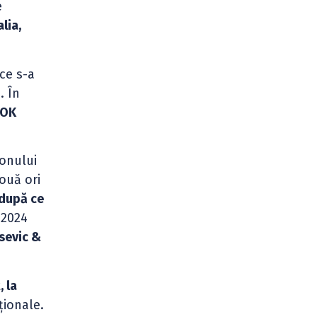
e
lia,
 ce s-a
. În
AOK
onului
ouă ori
 după ce
 2024
asevic &
, la
ționale.