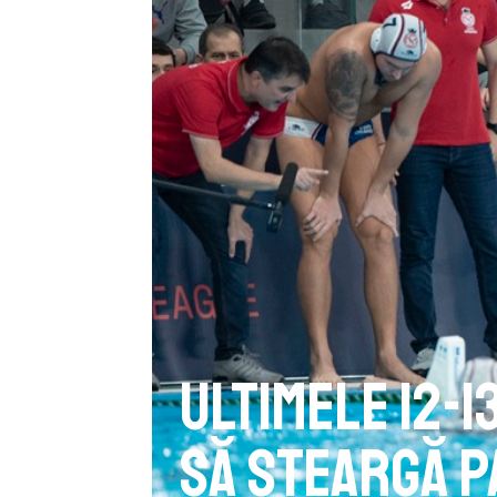
Ultimele 12-1
să șteargă p