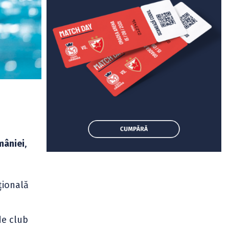
mâniei
,
n
țională
de club