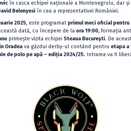
vic
în casca echipei naționale a Muntenegrulu, dar și
avid Belenyesi
în cea a reprezentativei României.
nuarie 2025
, este programat
primul meci oficial pentr
 această dată, cu începere de la
ora 19:00,
formația an
anu
primește vizita echipei
Steaua București
. De aceas
din Oradea
va găzdui derby-ul contând pentru
etapa a 
ale de polo pe apă – ediția 2024/25
. Intrarea va fi liber