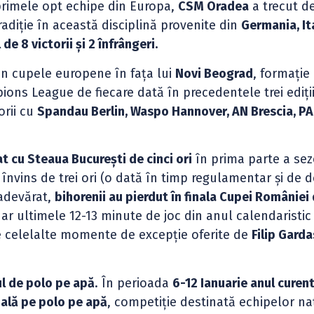
primele opt echipe din Europa,
CSM Oradea
a trecut d
diție în această disciplină provenite din
Germania, Ita
de 8 victorii și 2 înfrângeri.
din cupele europene în fața lui
Novi Beograd
, formație
ons League de fiecare dată în precedentele trei ediții
orii cu
Spandau Berlin, Waspo Hannover, AN Brescia, P
 cu Steaua București de cinci ori
în prima parte a sez
învins de trei ori (o dată în timp regulamentar și de d
 adevărat,
bihorenii au pierdut în finala Cupei României
ar ultimele 12-13 minute de joc din anul calendaristic
e celelalte momente de excepție oferite de
Filip Gard
ul de polo pe apă
. În perioada
6-12 Ianuarie anul curent
ală pe polo pe apă
, competiție destinată echipelor na