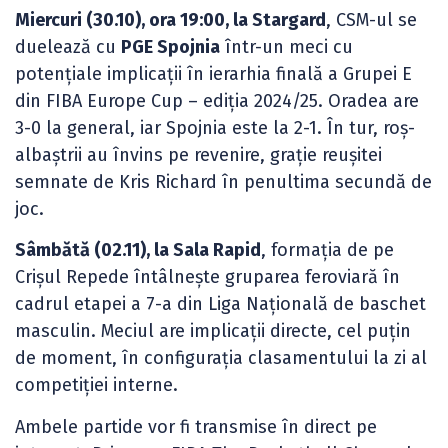
Miercuri (30.10), ora 19:00, la Stargard
, CSM-ul se
duelează cu
PGE Spojnia
într-un meci cu
potențiale implicații în ierarhia finală a Grupei E
din FIBA Europe Cup – ediția 2024/25. Oradea are
3-0 la general, iar Spojnia este la 2-1. În tur, roș-
albaștrii au învins pe revenire, grație reușitei
semnate de Kris Richard în penultima secundă de
joc.
Sâmbătă (02.11), la Sala Rapid
, formația de pe
Crișul Repede întâlnește gruparea feroviară în
cadrul etapei a 7-a din Liga Națională de baschet
masculin. Meciul are implicații directe, cel puțin
de moment, în configurația clasamentului la zi al
competiției interne.
Ambele partide vor fi transmise în direct pe