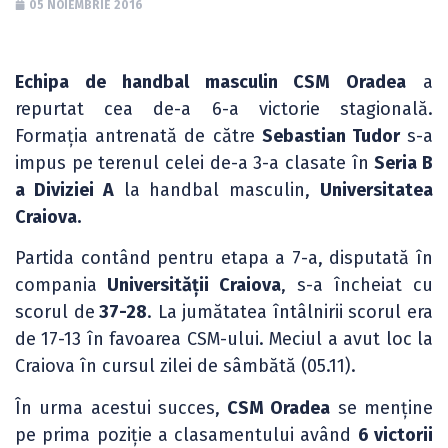
05 NOIEMBRIE 2016
Echipa de handbal masculin CSM Oradea
a
repurtat cea de-a 6-a victorie stagională.
Formația antrenată de către
Sebastian Tudor
s-a
impus pe terenul celei de-a 3-a clasate în
Seria B
a Diviziei A
la handbal masculin,
Universitatea
Craiova.
Partida contând pentru etapa a 7-a, disputată în
compania
Universității Craiova
, s-a încheiat cu
scorul de
37-28
. La jumătatea întâlnirii scorul era
de 17-13 în favoarea CSM-ului. Meciul a avut loc la
Craiova în cursul zilei de sâmbătă (05.11).
În urma acestui succes,
CSM Oradea
se menține
pe prima poziție a clasamentului având
6 victorii