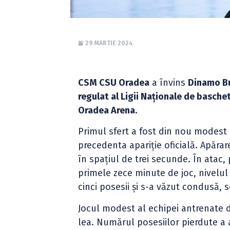
29 MARTIE 2024
CSM CSU Oradea
a învins
Dinamo Bu
regulat al Ligii Naționale de basche
Oradea Arena.
Primul sfert a fost din nou modest
precedenta apariție oficială. Apărare
în spațiul de trei secunde. În atac
primele zece minute de joc, nivelul
cinci posesii și s-a văzut condusă, 
Jocul modest al echipei antrenate d
lea. Numărul posesiilor pierdute a a