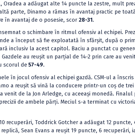
l, Oradea a adăugat alte 14 puncte la zestre, mult pre
laltă parte, Dinamo a rămas în avantaj practic pe toat
are în avantaj de o posesie, scor
28-31
.
nsemnat o schimbare în ritmul ofensiv al echipei. Prez
unde a început să fie exploatată în sfărșit, după o pri
oară inclusiv la acest capitol. Baciu a punctat cu gener
Gazdele au reușit un parțial de 14-2 prin care au venit
u scorul de
57-49
.
le în jocul ofensiv al echipei gazdă. CSM-ul a înscris
amo a reușit să vină la conducere printr-un coș de tre
 venit de la Jon Arledge, cu aceeași monedă. Finalul 
ecizii de ambele părți. Meciul s-a terminat cu victori
, 10 recuperări, Toddrick Gotcher a adăugat 12 puncte,
eplică, Sean Evans a reușit 19 puncte, 6 recuperări, i