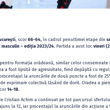
curești
, scor
66-64,
în cadrul penultimei etape din
s
t masculin – ediția 2023/24
. Partida a avut loc
vineri (2
 pentru formația orădeană, similar celor consemnate 
a a fost lipsită de agresivitate, fiind depășită cu regul
, procentajul la aruncările de două puncte a fost de 
 de exprimare colectivă lăsând de dorit. Oradea a pie
scor
14-18.
e Cristian Achim a continuat pe tot parcursul sfertului
juns la 12, iar procentajul la aruncările din acțiune a 