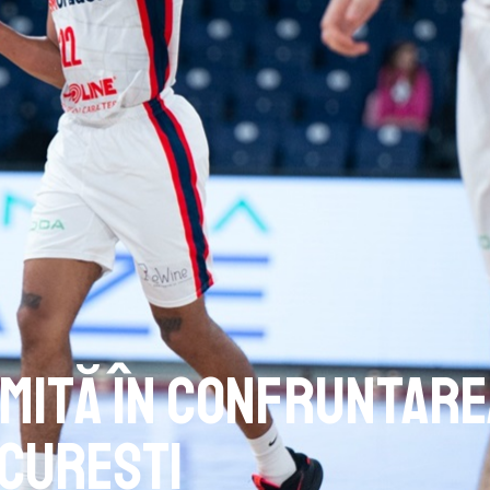
limită în confruntar
ucurești