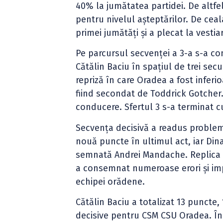
40% la jumătatea partidei. De altfe
pentru nivelul așteptărilor. De cea
primei jumătăți și a plecat la vesti
Pe parcursul secvenței a 3-a s-a co
Cătălin Baciu în spațiul de trei sec
repriză în care Oradea a fost inferi
fiind secondat de Toddrick Gotcher. 
conducere. Sfertul 3 s-a terminat c
Secvența decisivă a readus probleme
nouă puncte în ultimul act, iar Din
semnată Andrei Mandache. Replica a
a consemnat numeroase erori și impr
echipei orădene.
Cătălin Baciu a totalizat 13 puncte
decisive pentru CSM CSU Oradea. În r