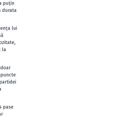
a puțin
ă durata
ența lui
mă
ozitate,
 la
 doar
i puncte
partidei
a
 4 pase
ar