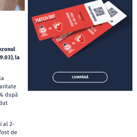
ezonul
9.03), la
la
aritate
25% după
rdut
 al 2-
fost de