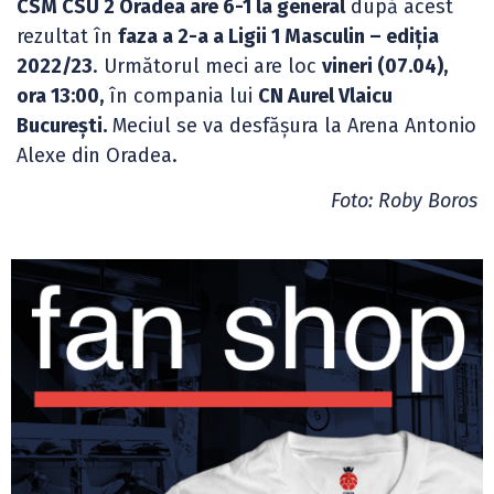
CSM CSU 2 Oradea are 6-1 la general
după acest
rezultat în
faza a 2-a a Ligii 1 Masculin – ediția
2022/23
. Următorul meci are loc
vineri (07.04),
ora 13:00,
în compania lui
CN Aurel Vlaicu
București.
Meciul se va desfășura la Arena Antonio
Alexe din Oradea.
Foto: Roby Boros