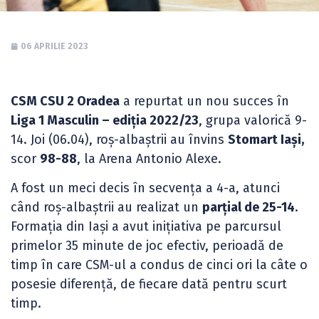
06 APRILIE 2023
CSM CSU 2 Oradea
a repurtat un nou succes în
Liga 1 Masculin – ediția 2022/23
, grupa valorică 9-
14. Joi (06.04), roș-albaștrii au învins
Stomart Iași,
scor
98-88
, la Arena Antonio Alexe.
A fost un meci decis în secvența a 4-a, atunci
când roș-albaștrii au realizat un
parțial de 25-14
.
Formația din Iași a avut inițiativa pe parcursul
primelor 35 minute de joc efectiv, perioadă de
timp în care CSM-ul a condus de cinci ori la câte o
posesie diferență, de fiecare dată pentru scurt
timp.