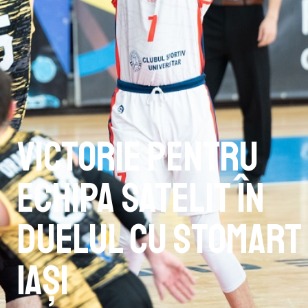
Victorie pentru
echipa satelit în
duelul cu Stomart
Iași