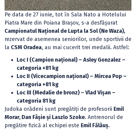
Pe data de 27 iunie, tot în Sala Nato a Hotelului
Piatra Mare din Poiana Brașov, s-a desfășurat
Campionatul Național de Lupta la Sol (Ne Waza),
rezervat de asemenea seniorilor, unde sportivii de
la
CSM Oradea
, au mai cucerit trei medalii. Astfel:
Loc I (Campion național) – Asley Gonzalez –
categoria +81 kg
Loc II (Vicecampion național) – Mircea Pop –
categoria +81 kg
Loc III (Medalie de bronz) – Vlad Vișan –
categoria 81 kg
Judoka orădeni sunt pregătiți de profesorii
Emil
Morar, Dan Fâșie și Laszlo Szoke
. Antrenorul de
pregătire fizică al echipei este
Emil Fălăuș.