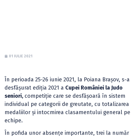
seniori la judo și
CN NeWaza seniori
01 IULIE 2021
În perioada 25-26 iunie 2021, la Poiana Brașov, s-a
desfășurat ediția 2021 a
Cupei României la Judo
seniori,
competiție care se desfășoară în sistem
individual pe categorii de greutate, cu totalizarea
medaliilor și intocmirea clasamentului general pe
echipe.
În pofida unor absențe importante, trei la număr