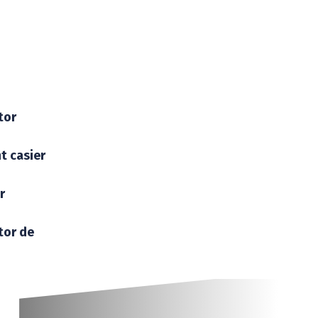
tor
t casier
r
tor de