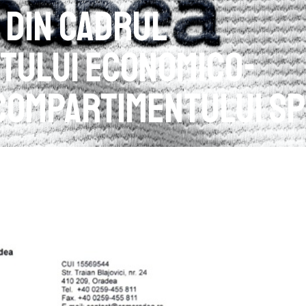
 din cadrul
tului Economico-
 Compartimentului S