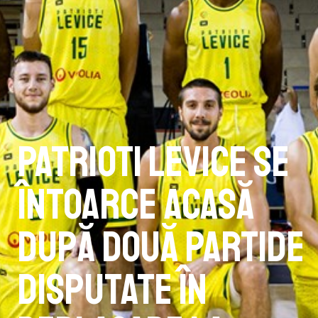
Patrioti Levice se
întoarce acasă
după două partide
disputate în