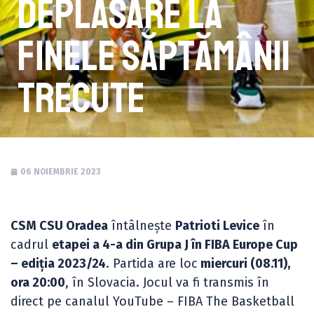
deplasare la
finele săptămânii
trecute
06 NOIEMBRIE 2023
CSM CSU Oradea
întâlnește
Patrioti Levice
în
cadrul
etapei a 4-a din Grupa J în FIBA Europe Cup
– ediția 2023/24
. Partida are loc
miercuri (08.11),
ora 20:00
, în Slovacia. Jocul va fi transmis în
direct pe canalul YouTube – FIBA The Basketball