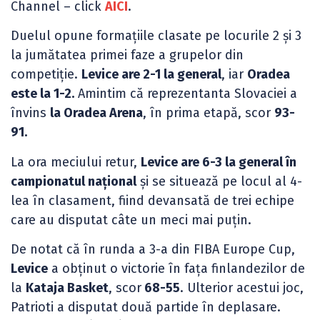
Channel – click
AICI
.
Duelul opune formațiile clasate pe locurile 2 și 3
la jumătatea primei faze a grupelor din
competiție.
Levice are 2-1 la general
, iar
Oradea
este la 1-2.
Amintim că reprezentanta Slovaciei a
învins
la Oradea Arena
, în prima etapă, scor
93-
91.
La ora meciului retur,
Levice are 6-3 la general în
campionatul național
și se situează pe locul al 4-
lea în clasament, fiind devansată de trei echipe
care au disputat câte un meci mai puțin.
De notat că în runda a 3-a din FIBA Europe Cup,
Levice
a obținut o victorie în fața finlandezilor de
la
Kataja Basket
, scor
68-55
. Ulterior acestui joc,
Patrioti a disputat două partide în deplasare.